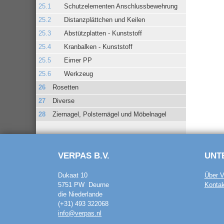
Schutzelementen Anschlussbewehrung
Distanzplättchen und Keilen
Abstützplatten - Kunststoff
Kranbalken - Kunststoff
Eimer PP
Werkzeug
Rosetten
Diverse
Ziernagel, Polsternägel und Möbelnagel
VERPAS B.V.
UNT
Dukaat 10
Über V
5751 PW Deurne
Kontak
die Niederlande
(+31) 493 322068
info@verpas.nl