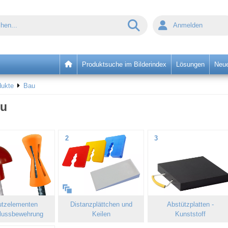
Anmelden
Produktsuche im Bilderindex
Lösungen
Neue
dukte
Bau
u
2
3
tzelementen
Distanzplättchen und
Abstützplatten -
lussbewehrung
Keilen
Kunststoff