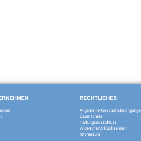
ERNEHMEN
RECHTLICHES
erpas
Allgemeine Geschäftsbedingunge
t
Datenschutz
Haftungsausschluss
Widerruf und Rücksenden
Impressum