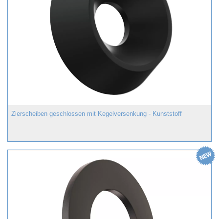
Zierscheiben geschlossen mit Kegelversenkung - Kunststoff