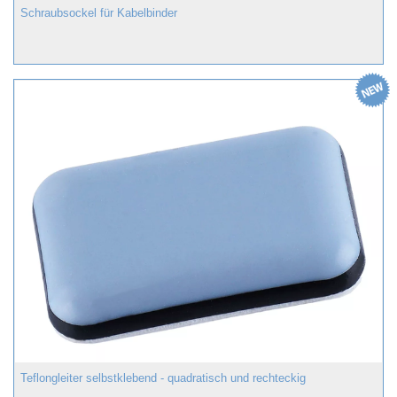
Schraubsockel für Kabelbinder
Teflongleiter selbstklebend - quadratisch und rechteckig