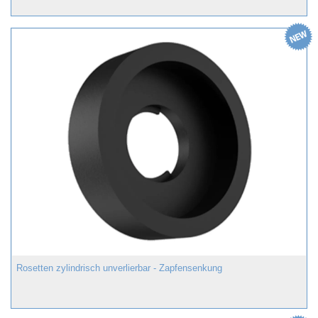
Rosetten zylindrisch unverlierbar - Zapfensenkung