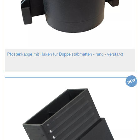
Pfostenkappe mit Haken für Doppelstabmatten - rund - verstärkt