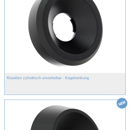
Rosetten zylindrisch unverlierbar - Kegelsenkung