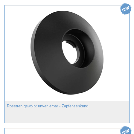
Rosetten gewölbt unverlierbar - Zapfensenkung