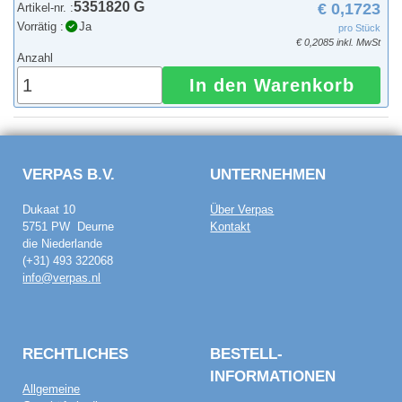
5351820 G
€ 0,1723
Artikel-nr. :
Vorrätig :
Ja
pro Stück
€ 0,2085 inkl. MwSt
Anzahl
In den Warenkorb
VERPAS B.V.
UNTERNEHMEN
Dukaat 10
Über Verpas
5751 PW Deurne
Kontakt
die Niederlande
(+31) 493 322068
info@verpas.nl
RECHTLICHES
BESTELL­
INFORMATIONEN
Allgemeine