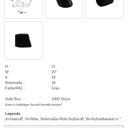
H :
21
W :
20°
d :
18
Rohrmaße :
18
Farbe/RAL :
Grau
Volle Box :
1000 Stück
Kann in beliebiger Anzahl bestellt werden
Legende
d=Innen-Ø, H=Höhe, Rohrmaße=Rohr Außen-Ø, W=Aufstellwinkel in °