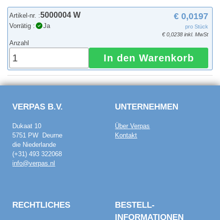
5000004 W
€ 0,0197
Artikel-nr. :
Vorrätig :
Ja
pro Stück
€ 0,0238 inkl. MwSt
Anzahl
In den Warenkorb
VERPAS B.V.
UNTERNEHMEN
Dukaat 10
Über Verpas
5751 PW Deurne
Kontakt
die Niederlande
(+31) 493 322068
info@verpas.nl
RECHTLICHES
BESTELL­
INFORMATIONEN