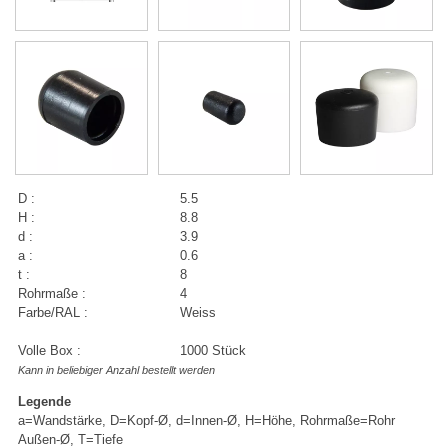
D :
5.5
H :
8.8
d :
3.9
a :
0.6
t :
8
Rohrmaße :
4
Farbe/RAL :
Weiss
Volle Box :
1000 Stück
Kann in beliebiger Anzahl bestellt werden
Legende
a=Wandstärke, D=Kopf-Ø, d=Innen-Ø, H=Höhe, Rohrmaße=Rohr
Außen-Ø, T=Tiefe