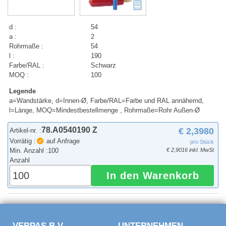
d :
54
a :
2
Rohrmaße :
54
l :
190
Farbe/RAL :
Schwarz
MOQ :
100
Legende
a=Wandstärke, d=Innen-Ø, Farbe/RAL=Farbe und RAL annähernd,
l=Länge, MOQ=Mindestbestellmenge , Rohrmaße=Rohr Außen-Ø
78.A0540190 Z
€ 2,3980
Artikel-nr. :
Vorrätig :
auf Anfrage
pro Stück
Min. Anzahl :
100
€ 2,9016 inkl. MwSt
Anzahl
In den Warenkorb
VERPAS B.V.
UNTERNEHMEN