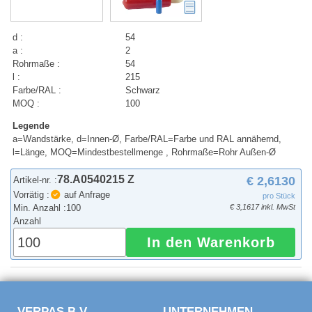
d :
54
a :
2
Rohrmaße :
54
l :
215
Farbe/RAL :
Schwarz
MOQ :
100
Legende
a=Wandstärke, d=Innen-Ø, Farbe/RAL=Farbe und RAL annähernd,
l=Länge, MOQ=Mindestbestellmenge , Rohrmaße=Rohr Außen-Ø
78.A0540215 Z
€ 2,6130
Artikel-nr. :
Vorrätig :
auf Anfrage
pro Stück
Min. Anzahl :
100
€ 3,1617 inkl. MwSt
Anzahl
In den Warenkorb
VERPAS B.V.
UNTERNEHMEN