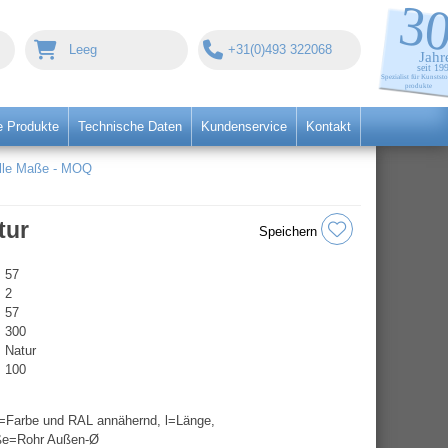
Leeg
+31(0)493 322068
 Produkte
Technische Daten
Kundenservice
Kontakt
alle Maße - MOQ
tur
Speichern
57
2
57
300
Natur
100
=Farbe und RAL annähernd, l=Länge,
ße=Rohr Außen-Ø