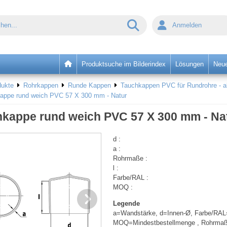
Anmelden
Produktsuche im Bilderindex
Lösungen
Neue
dukte
Rohrkappen
Runde Kappen
Tauchkappen PVC für Rundrohre - 
appe rund weich PVC 57 X 300 mm - Natur
kappe rund weich PVC 57 X 300 mm - Na
d :
a :
Rohrmaße :
l :
Farbe/RAL :
MOQ :
Legende
a=Wandstärke, d=Innen-Ø, Farbe/RAL
MOQ=Mindestbestellmenge , Rohrma