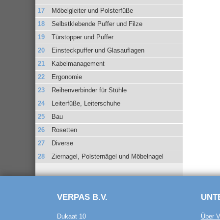
Möbelgleiter und Polsterfüße
Selbstklebende Puffer und Filze
Türstopper und Puffer
Einsteckpuffer und Glasauflagen
Kabelmanagement
Ergonomie
Reihenverbinder für Stühle
Leiterfüße, Leiterschuhe
Bau
Rosetten
Diverse
Ziernagel, Polsternägel und Möbelnagel
VERPAS B.V.
UNT
Dukaat 10
Über V