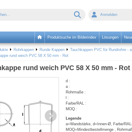
Anmelden
Produktsuche im Bilderindex
Lösungen
Neue
dukte
Rohrkappen
Runde Kappen
Tauchkappen PVC für Rundrohre - 
appe rund weich PVC 58 X 50 mm - Rot
kappe rund weich PVC 58 X 50 mm - Rot
d :
a :
Rohrmaße :
l :
Farbe/RAL :
MOQ :
Legende
a=Wandstärke, d=Innen-Ø, Farbe/RAL
MOQ=Mindestbestellmenge , Rohrma