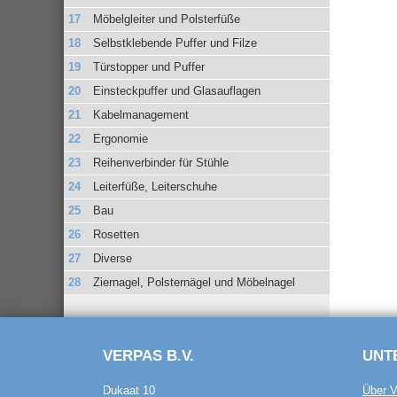
Möbelgleiter und Polsterfüße
Selbstklebende Puffer und Filze
Türstopper und Puffer
Einsteckpuffer und Glasauflagen
Kabelmanagement
Ergonomie
Reihenverbinder für Stühle
Leiterfüße, Leiterschuhe
Bau
Rosetten
Diverse
Ziernagel, Polsternägel und Möbelnagel
VERPAS B.V.
UNT
Dukaat 10
Über V