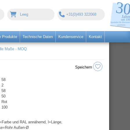
Leeg
+31(0)493 322068
 Produkte
Technische Daten
Kundenservice
Kontakt
alle Maße - MOQ
Speichern
58
2
58
50
Rot
100
=Farbe und RAL annähernd, l=Länge,
ße=Rohr Außen-Ø