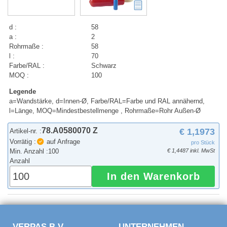
d :
58
a :
2
Rohrmaße :
58
l :
70
Farbe/RAL :
Schwarz
MOQ :
100
Legende
a=Wandstärke, d=Innen-Ø, Farbe/RAL=Farbe und RAL annähernd,
l=Länge, MOQ=Mindestbestellmenge , Rohrmaße=Rohr Außen-Ø
78.A0580070 Z
€ 1,1973
Artikel-nr. :
Vorrätig :
auf Anfrage
pro Stück
Min. Anzahl :
100
€ 1,4487 inkl. MwSt
Anzahl
In den Warenkorb
VERPAS B.V.
UNTERNEHMEN