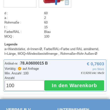
d :
60
a :
2
Rohrmaße :
60
l :
15
Farbe/RAL :
Blau
MOQ :
100
Legende
a=Wandstärke, d=Innen-Ø, Farbe/RAL=Farbe und RAL annähernd,
l=Länge, MOQ=Mindestbestellmenge , Rohrmaße=Rohr Außen-Ø
78.A0600015 B
€ 0,7603
Artikel-nr. :
Vorrätig :
auf Anfrage
pro Stück
Min. Anzahl :
100
€ 0,9200 inkl. MwSt
Anzahl
In den Warenkorb
VERPAS B.V.
UNTERNEHMEN