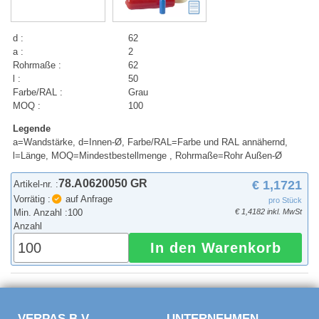
d :
62
a :
2
Rohrmaße :
62
l :
50
Farbe/RAL :
Grau
MOQ :
100
Legende
a=Wandstärke, d=Innen-Ø, Farbe/RAL=Farbe und RAL annähernd,
l=Länge, MOQ=Mindestbestellmenge , Rohrmaße=Rohr Außen-Ø
78.A0620050 GR
€ 1,1721
Artikel-nr. :
Vorrätig :
auf Anfrage
pro Stück
Min. Anzahl :
100
€ 1,4182 inkl. MwSt
Anzahl
In den Warenkorb
VERPAS B.V.
UNTERNEHMEN