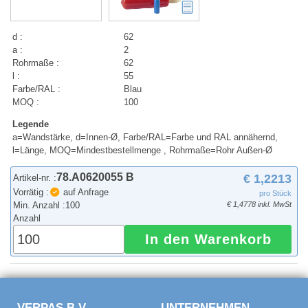
d :
62
a :
2
Rohrmaße :
62
l :
55
Farbe/RAL :
Blau
MOQ :
100
Legende
a=Wandstärke, d=Innen-Ø, Farbe/RAL=Farbe und RAL annähernd,
l=Länge, MOQ=Mindestbestellmenge , Rohrmaße=Rohr Außen-Ø
78.A0620055 B
€ 1,2213
Artikel-nr. :
Vorrätig :
auf Anfrage
pro Stück
Min. Anzahl :
100
€ 1,4778 inkl. MwSt
Anzahl
In den Warenkorb
VERPAS B.V.
UNTERNEHMEN