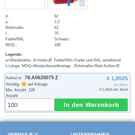
d :
62
a :
3.2
Rohrmaße :
62
l :
75
Farbe/RAL :
Schwarz
MOQ :
100
Legende
a=Wandstärke, d=Innen-Ø, Farbe/RAL=Farbe und RAL annähernd,
l=Länge, MOQ=Mindestbestellmenge , Rohrmaße=Rohr Außen-Ø
78.A0620075 Z
€ 1,9525
Artikel-nr. :
Vorrätig :
auf Anfrage
pro Stück
Min. Anzahl :
100
€ 2,3625 inkl. MwSt
Anzahl
In den Warenkorb
VERPAS B.V.
UNTERNEHMEN