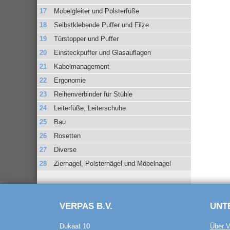
Möbelgleiter und Polsterfüße
Selbstklebende Puffer und Filze
Türstopper und Puffer
Einsteckpuffer und Glasauflagen
Kabelmanagement
Ergonomie
Reihenverbinder für Stühle
Leiterfüße, Leiterschuhe
Bau
Rosetten
Diverse
Ziernagel, Polsternägel und Möbelnagel
VERPAS B.V.
UNT
Dukaat 10
Über V