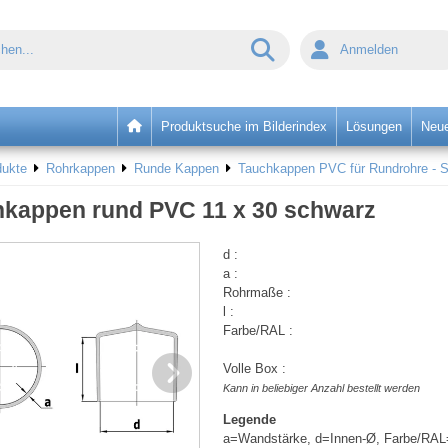
Anmelden
Produktsuche im Bilderindex
Lösungen
Neue
dukte
Rohrkappen
Runde Kappen
Tauchkappen PVC für Rundrohre - 
kappen rund PVC 11 x 30 schwarz
d :
a :
Rohrmaße :
l :
Farbe/RAL :
Volle Box :
Kann in beliebiger Anzahl bestellt werden
Legende
a=Wandstärke, d=Innen-Ø, Farbe/RAL