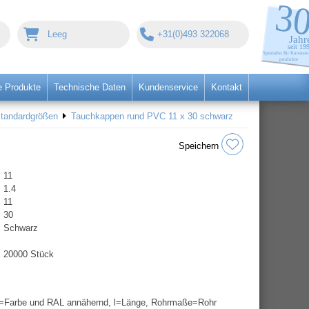
Leeg
+31(0)493 322068
 Produkte
Technische Daten
Kundenservice
Kontakt
Standardgrößen
Tauchkappen rund PVC 11 x 30 schwarz
Speichern
11
1.4
11
30
Schwarz
20000 Stück
=Farbe und RAL annähernd, l=Länge, Rohrmaße=Rohr