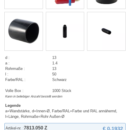
d :
13
a :
1.4
Rohrmaße :
13
l :
50
Farbe/RAL :
Schwarz
Volle Box :
1000 Stück
Kann in beliebiger Anzahl bestellt werden
Legende
a=Wandstärke, d=Innen-Ø, Farbe/RAL=Farbe und RAL annähernd,
l=Länge, Rohrmaße=Rohr Außen-Ø
7813.050 Z
€ 0,1932
Artikel-nr. :