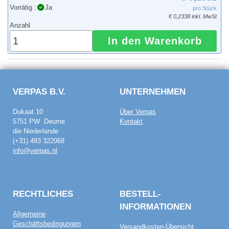
Vorrätig :
Ja
pro Stück
€ 0,2338 inkl. MwSt
Anzahl
In den Warenkorb
VERPAS B.V.
UNTERNEHMEN
Dukaat 10
Über Verpas
5751 PW Deurne
Kontakt
die Niederlande
(+31) 493 322068
info@verpas.nl
RECHTLICHES
BESTELL­
INFORMATIONEN
Allgemeine
Geschäftsbedingungen
Versandkosten-Übersicht