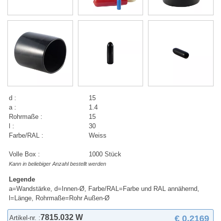
d :
15
a :
1.4
Rohrmaße :
15
l :
30
Farbe/RAL :
Weiss
Volle Box :
1000 Stück
Kann in beliebiger Anzahl bestellt werden
Legende
a=Wandstärke, d=Innen-Ø, Farbe/RAL=Farbe und RAL annähernd,
l=Länge, Rohrmaße=Rohr Außen-Ø
7815.032 W
€ 0,2169
Artikel-nr. :