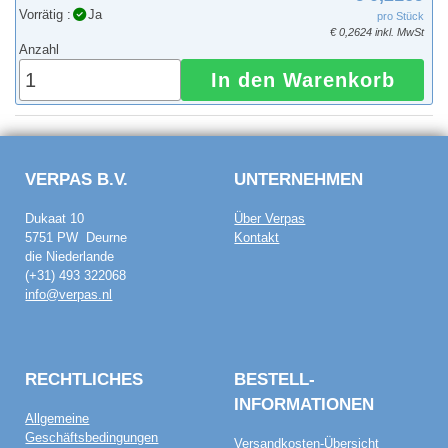
Vorrätig :
Ja
pro Stück
€ 0,2624 inkl. MwSt
Anzahl
In den Warenkorb
VERPAS B.V.
UNTERNEHMEN
Dukaat 10
Über Verpas
5751 PW Deurne
Kontakt
die Niederlande
(+31) 493 322068
info@verpas.nl
RECHTLICHES
BESTELL­
INFORMATIONEN
Allgemeine
Geschäftsbedingungen
Versandkosten-Übersicht