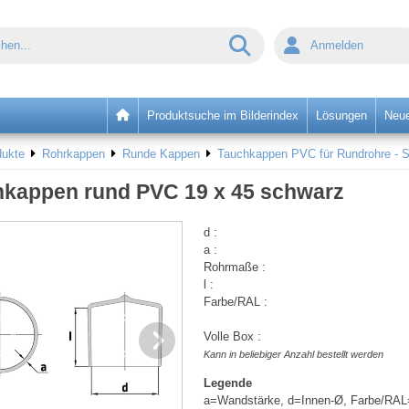
Anmelden
Produktsuche im Bilderindex
Lösungen
Neue
dukte
Rohrkappen
Runde Kappen
Tauchkappen PVC für Rundrohre - 
kappen rund PVC 19 x 45 schwarz
d :
a :
Rohrmaße :
l :
Farbe/RAL :
Volle Box :
Kann in beliebiger Anzahl bestellt werden
Legende
a=Wandstärke, d=Innen-Ø, Farbe/RAL