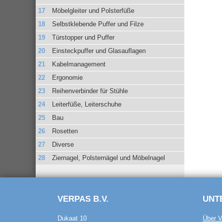
Möbelgleiter und Polsterfüße
Selbstklebende Puffer und Filze
Türstopper und Puffer
Einsteckpuffer und Glasauflagen
Kabelmanagement
Ergonomie
Reihenverbinder für Stühle
Leiterfüße, Leiterschuhe
Bau
Rosetten
Diverse
Ziernagel, Polsternägel und Möbelnagel
VERPAS B.V.
UNT
Dukaat 10
Über V