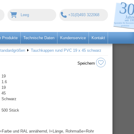
Leeg
+31(0)493 322068
 Produkte
Technische Daten
Kundenservice
Kontakt
Standardgrößen
Tauchkappen rund PVC 19 x 45 schwarz
Speichern
19
1.6
19
45
Schwarz
500 Stück
=Farbe und RAL annähernd, l=Länge, Rohrmaße=Rohr