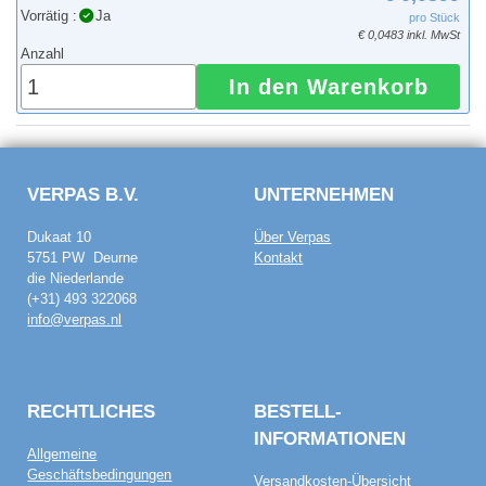
Vorrätig :
Ja
pro Stück
€ 0,0483 inkl. MwSt
Anzahl
In den Warenkorb
VERPAS B.V.
UNTERNEHMEN
Dukaat 10
Über Verpas
5751 PW Deurne
Kontakt
die Niederlande
(+31) 493 322068
info@verpas.nl
RECHTLICHES
BESTELL­
INFORMATIONEN
Allgemeine
Geschäftsbedingungen
Versandkosten-Übersicht