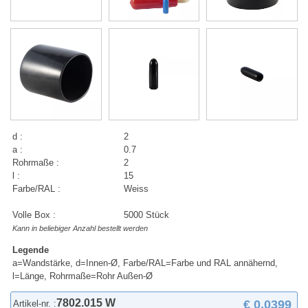
d :
2
a :
0.7
Rohrmaße :
2
l :
15
Farbe/RAL :
Weiss
Volle Box :
5000 Stück
Kann in beliebiger Anzahl bestellt werden
Legende
a=Wandstärke, d=Innen-Ø, Farbe/RAL=Farbe und RAL annähernd,
l=Länge, Rohrmaße=Rohr Außen-Ø
7802.015 W
€ 0,0399
Artikel-nr. :