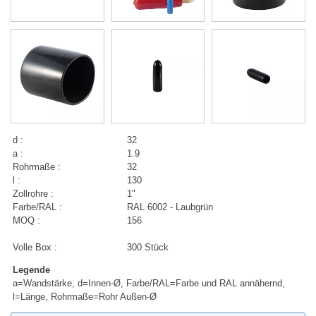
d :
32
a :
1.9
Rohrmaße :
32
l :
130
Zollrohre :
1"
Farbe/RAL :
RAL 6002 - Laubgrün
MOQ :
156
Volle Box :
300 Stück
Legende
a=Wandstärke, d=Innen-Ø, Farbe/RAL=Farbe und RAL annähernd,
l=Länge, Rohrmaße=Rohr Außen-Ø