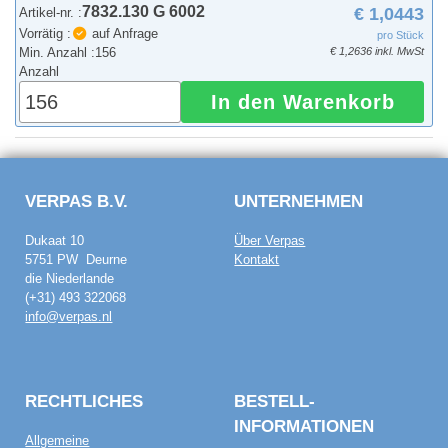
7832.130 G 6002
€ 1,0443
Artikel-nr. :
Vorrätig :
auf Anfrage
pro Stück
Min. Anzahl :
156
€ 1,2636 inkl. MwSt
Anzahl
In den Warenkorb
VERPAS B.V.
UNTERNEHMEN
Dukaat 10
Über Verpas
5751 PW Deurne
Kontakt
die Niederlande
(+31) 493 322068
info@verpas.nl
RECHTLICHES
BESTELL­
INFORMATIONEN
Allgemeine