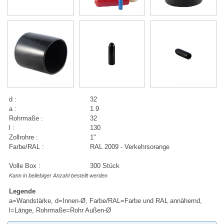
d :
32
a :
1.9
Rohrmaße :
32
l :
130
Zollrohre :
1"
Farbe/RAL :
RAL 2009 - Verkehrsorange
Volle Box :
300 Stück
Kann in beliebiger Anzahl bestellt werden
Legende
a=Wandstärke, d=Innen-Ø, Farbe/RAL=Farbe und RAL annähernd,
l=Länge, Rohrmaße=Rohr Außen-Ø