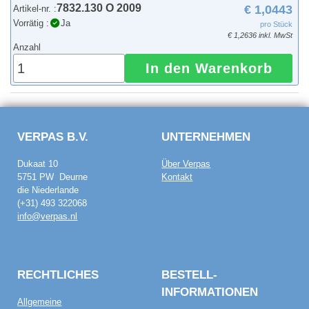
7832.130 O 2009
€ 1,0443
Artikel-nr. :
Vorrätig :
Ja
pro Stück
€ 1,2636 inkl. MwSt
Anzahl
In den Warenkorb
VERPAS B.V.
UNTERNEHMEN
Dukaat 10
Über Verpas
5751 PW Deurne
Kontakt
die Niederlande
(+31) 493 322068
info@verpas.nl
RECHTLICHES
BESTELL­
INFORMATIONEN
Allgemeine