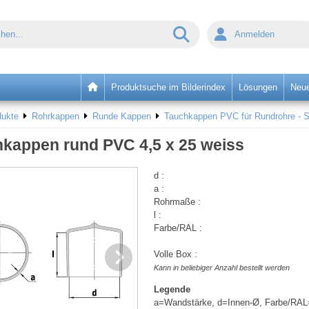
Anmelden
Produktsuche im Bilderindex
Lösungen
Neue
dukte
Rohrkappen
Runde Kappen
Tauchkappen PVC für Rundrohre - 
kappen rund PVC 4,5 x 25 weiss
d :
a :
Rohrmaße :
l :
Farbe/RAL :
Volle Box :
Kann in beliebiger Anzahl bestellt werden
Legende
a=Wandstärke, d=Innen-Ø, Farbe/RAL