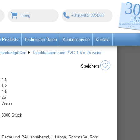
Leeg
+31(0)493 322068
 Produkte
Technische Daten
Kundenservice
Kontakt
Standardgrößen
Tauchkappen rund PVC 4,5 x 25 weiss
Speichern
4.5
1.2
4.5
25
Weiss
3000 Stück
=Farbe und RAL annähernd, l=Länge, Rohrmaße=Rohr