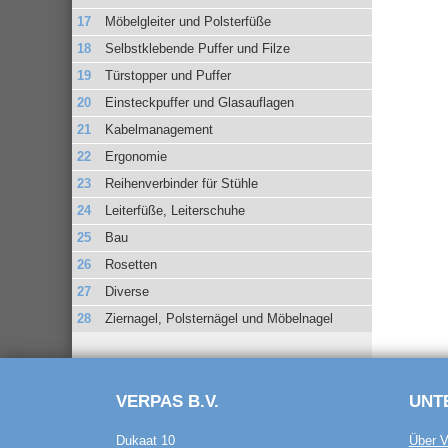
Möbelgleiter und Polsterfüße
Selbstklebende Puffer und Filze
Türstopper und Puffer
Einsteckpuffer und Glasauflagen
Kabelmanagement
Ergonomie
Reihenverbinder für Stühle
Leiterfüße, Leiterschuhe
Bau
Rosetten
Diverse
Ziernagel, Polsternägel und Möbelnagel
VERPAS B.V.
UNT
Dukaat 10
Über V