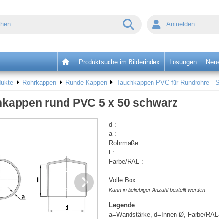
Anmelden
Produktsuche im Bilderindex
Lösungen
Neue
dukte
Rohrkappen
Runde Kappen
Tauchkappen PVC für Rundrohre - 
kappen rund PVC 5 x 50 schwarz
d :
a :
Rohrmaße :
l :
Farbe/RAL :
Volle Box :
Kann in beliebiger Anzahl bestellt werden
Legende
a=Wandstärke, d=Innen-Ø, Farbe/RAL