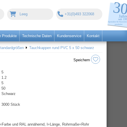
Leeg
+31(0)493 322068
 Produkte
Technische Daten
Kundenservice
Kontakt
Standardgrößen
Tauchkappen rund PVC 5 x 50 schwarz
Speichern
5
1.2
5
50
Schwarz
3000 Stück
=Farbe und RAL annähernd, l=Länge, Rohrmaße=Rohr