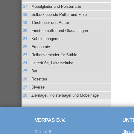
Möbelgleiter und Polsterfüße
Selbstklebende Puffer und Filze
Türstopper und Puffer
Einsteckpuffer und Glasauflagen
Kabelmanagement
Ergonomie
Reihenverbinder für Stühle
Leiterfüße, Leiterschuhe
Bau
Rosetten
Diverse
Ziernagel, Polsternägel und Möbelnagel
VERPAS B.V.
UNT
Dukaat 10
Über V