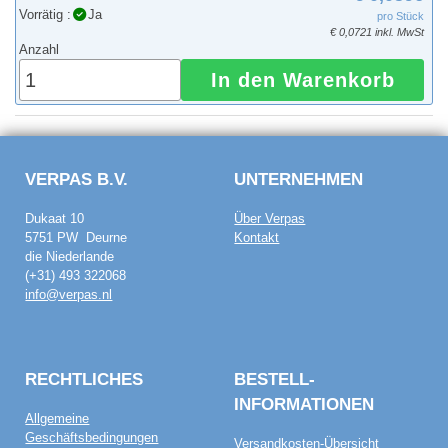
Vorrätig :
Ja
pro Stück
€ 0,0721 inkl. MwSt
Anzahl
In den Warenkorb
VERPAS B.V.
UNTERNEHMEN
Dukaat 10
Über Verpas
5751 PW Deurne
Kontakt
die Niederlande
(+31) 493 322068
info@verpas.nl
RECHTLICHES
BESTELL­
INFORMATIONEN
Allgemeine
Geschäftsbedingungen
Versandkosten-Übersicht