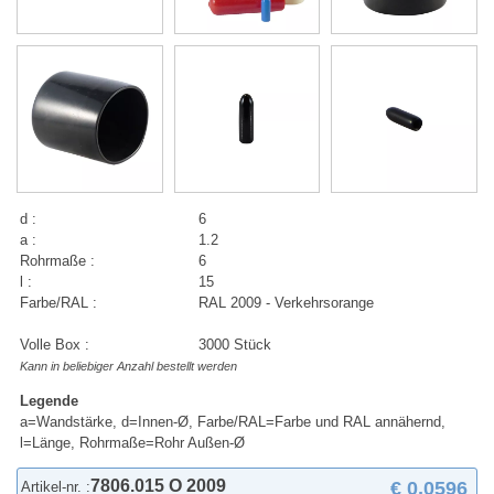
d :
6
a :
1.2
Rohrmaße :
6
l :
15
Farbe/RAL :
RAL 2009 - Verkehrsorange
Volle Box :
3000 Stück
Kann in beliebiger Anzahl bestellt werden
Legende
a=Wandstärke, d=Innen-Ø, Farbe/RAL=Farbe und RAL annähernd,
l=Länge, Rohrmaße=Rohr Außen-Ø
7806.015 O 2009
€ 0,0596
Artikel-nr. :