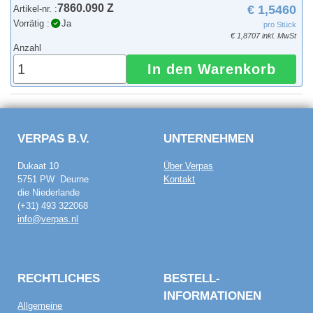
7860.090 Z
€ 1,5460
Artikel-nr. :
Vorrätig :
Ja
pro Stück
€ 1,8707 inkl. MwSt
Anzahl
In den Warenkorb
VERPAS B.V.
UNTERNEHMEN
Dukaat 10
Über Verpas
5751 PW Deurne
Kontakt
die Niederlande
(+31) 493 322068
info@verpas.nl
RECHTLICHES
BESTELL­
INFORMATIONEN
Allgemeine