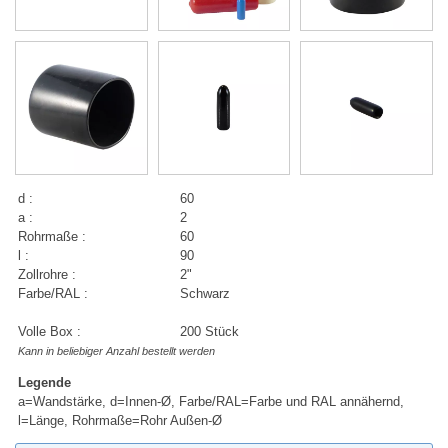
d :
60
a :
2
Rohrmaße :
60
l :
90
Zollrohre :
2"
Farbe/RAL :
Schwarz
Volle Box :
200 Stück
Kann in beliebiger Anzahl bestellt werden
Legende
a=Wandstärke, d=Innen-Ø, Farbe/RAL=Farbe und RAL annähernd,
l=Länge, Rohrmaße=Rohr Außen-Ø