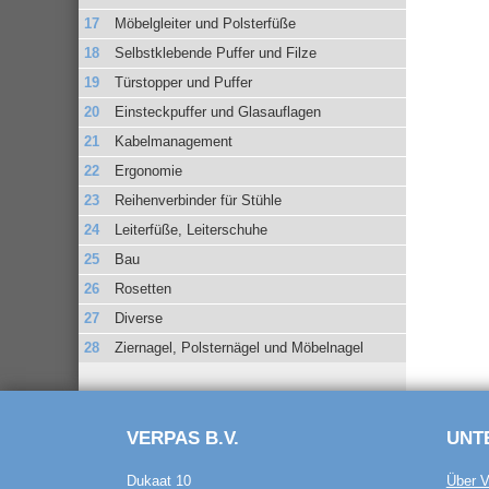
Möbelgleiter und Polsterfüße
Selbstklebende Puffer und Filze
Türstopper und Puffer
Einsteckpuffer und Glasauflagen
Kabelmanagement
Ergonomie
Reihenverbinder für Stühle
Leiterfüße, Leiterschuhe
Bau
Rosetten
Diverse
Ziernagel, Polsternägel und Möbelnagel
VERPAS B.V.
UNT
Dukaat 10
Über V