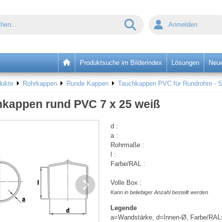
Anmelden
Produktsuche im Bilderindex
Lösungen
Neue
dukte
Rohrkappen
Runde Kappen
Tauchkappen PVC für Rundrohre - 
kappen rund PVC 7 x 25 weiß
d :
a :
Rohrmaße :
l :
Farbe/RAL :
Volle Box :
Kann in beliebiger Anzahl bestellt werden
Legende
a=Wandstärke, d=Innen-Ø, Farbe/RAL