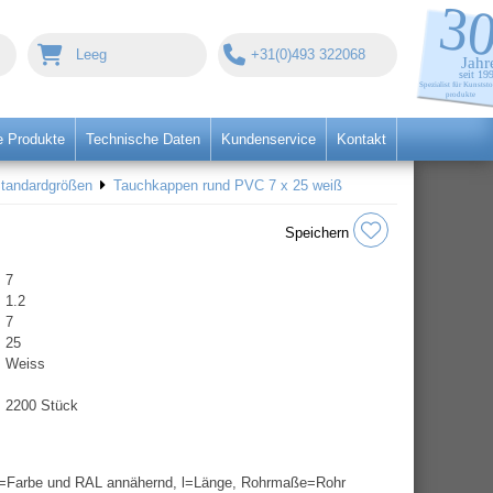
Leeg
+31(0)493 322068
 Produkte
Technische Daten
Kundenservice
Kontakt
Standardgrößen
Tauchkappen rund PVC 7 x 25 weiß
Speichern
7
1.2
7
25
Weiss
2200 Stück
=Farbe und RAL annähernd, l=Länge, Rohrmaße=Rohr