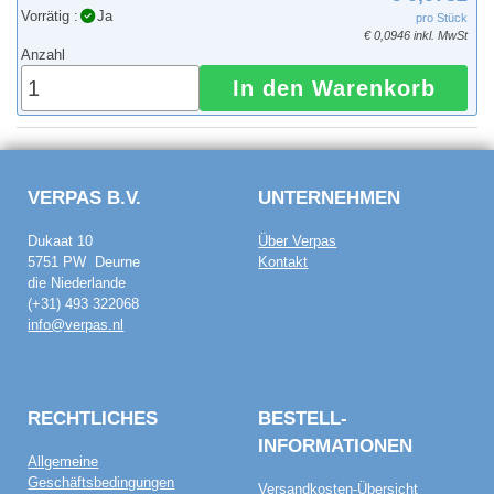
Vorrätig :
Ja
pro Stück
€ 0,0946 inkl. MwSt
Anzahl
In den Warenkorb
VERPAS B.V.
UNTERNEHMEN
Dukaat 10
Über Verpas
5751 PW Deurne
Kontakt
die Niederlande
(+31) 493 322068
info@verpas.nl
RECHTLICHES
BESTELL­
INFORMATIONEN
Allgemeine
Geschäftsbedingungen
Versandkosten-Übersicht