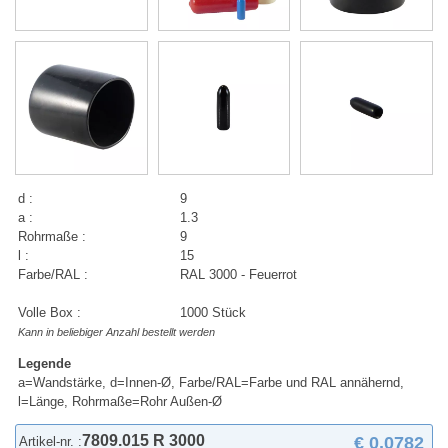
d :
9
a :
1.3
Rohrmaße :
9
l :
15
Farbe/RAL :
RAL 3000 - Feuerrot
Volle Box :
1000 Stück
Kann in beliebiger Anzahl bestellt werden
Legende
a=Wandstärke, d=Innen-Ø, Farbe/RAL=Farbe und RAL annähernd,
l=Länge, Rohrmaße=Rohr Außen-Ø
7809.015 R 3000
€ 0,0782
Artikel-nr. :