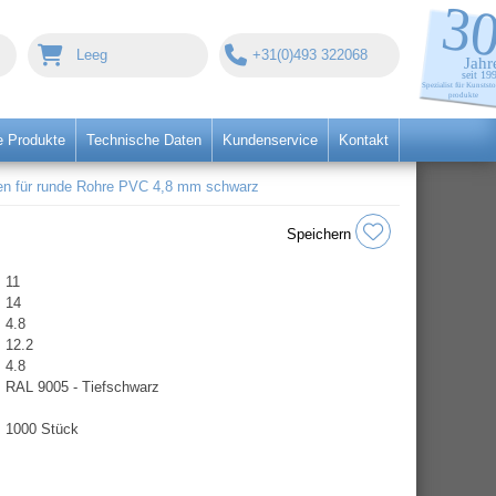
Leeg
+31(0)493 322068
 Produkte
Technische Daten
Kundenservice
Kontakt
n für runde Rohre PVC 4,8 mm schwarz
Speichern
11
14
4.8
12.2
4.8
RAL 9005 - Tiefschwarz
1000 Stück