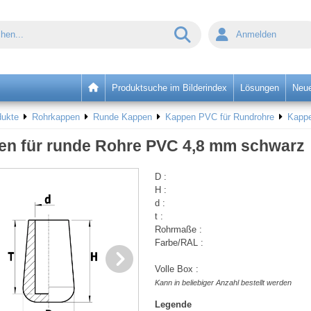
Anmelden
Produktsuche im Bilderindex
Lösungen
Neue
dukte
Rohrkappen
Runde Kappen
Kappen PVC für Rundrohre
Kappe
n für runde Rohre PVC 4,8 mm schwarz
D :
H :
d :
t :
Rohrmaße :
Farbe/RAL :
Volle Box :
Kann in beliebiger Anzahl bestellt werden
Legende