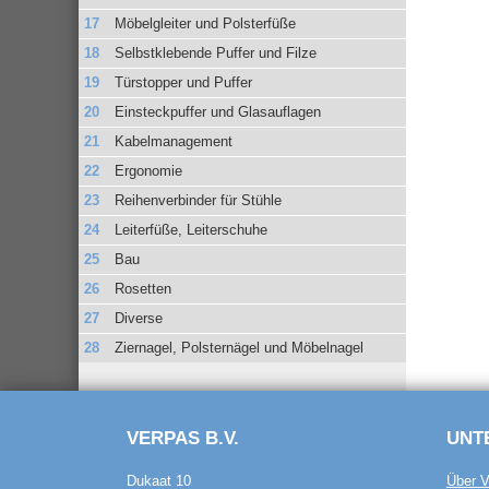
Möbelgleiter und Polsterfüße
Selbstklebende Puffer und Filze
Türstopper und Puffer
Einsteckpuffer und Glasauflagen
Kabelmanagement
Ergonomie
Reihenverbinder für Stühle
Leiterfüße, Leiterschuhe
Bau
Rosetten
Diverse
Ziernagel, Polsternägel und Möbelnagel
VERPAS B.V.
UNT
Dukaat 10
Über V