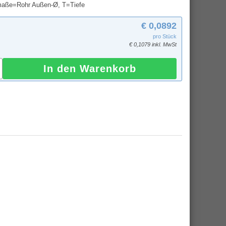
maße=Rohr Außen-Ø, T=Tiefe
€ 0,0892
pro Stück
€ 0,1079 inkl. MwSt
In den Warenkorb