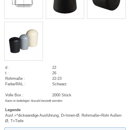
d :
22
t :
26
Rohrmaße :
22-23
Farbe/RAL :
Schwarz
Volle Box :
2000 Stück
Kann in beliebiger Anzahl bestellt werden
Legende
Ausf.=*dickwandige Ausführung, D=Innen-Ø, Rohrmaße=Rohr Außen-
Ø, T=Tiefe