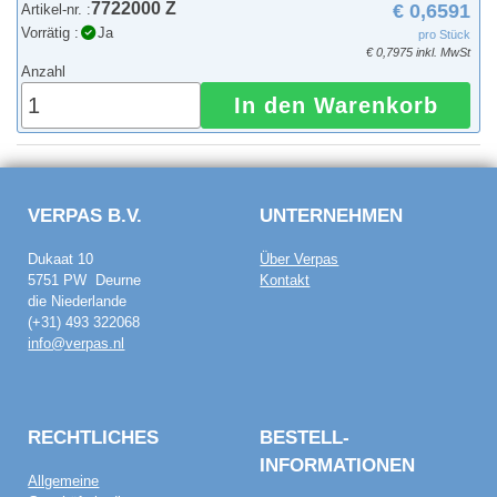
7722000 Z
€ 0,6591
Artikel-nr. :
Vorrätig :
Ja
pro Stück
€ 0,7975 inkl. MwSt
Anzahl
In den Warenkorb
VERPAS B.V.
UNTERNEHMEN
Dukaat 10
Über Verpas
5751 PW Deurne
Kontakt
die Niederlande
(+31) 493 322068
info@verpas.nl
RECHTLICHES
BESTELL­
INFORMATIONEN
Allgemeine