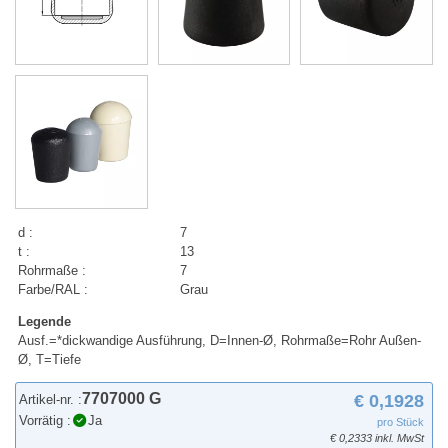
d :
7
t :
13
Rohrmaße :
7
Farbe/RAL :
Grau
Legende
Ausf.=*dickwandige Ausführung, D=Innen-Ø, Rohrmaße=Rohr Außen-
Ø, T=Tiefe
7707000 G
€ 0,1928
Artikel-nr. :
Vorrätig :
Ja
pro Stück
€ 0,2333 inkl. MwSt