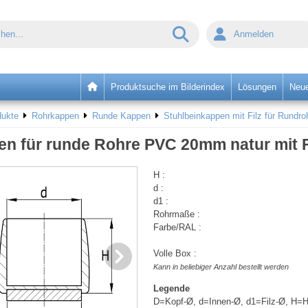
Anmelden
Produktsuche im Bilderindex
Lösungen
Neue
dukte
Rohrkappen
Runde Kappen
Stuhlbeinkappen mit Filz für Rundro
n für runde Rohre PVC 20mm natur mit F
H :
d :
d1 :
Rohrmaße :
Farbe/RAL :
Volle Box :
Kann in beliebiger Anzahl bestellt werden
Legende
D=Kopf-Ø, d=Innen-Ø, d1=Filz-Ø, H