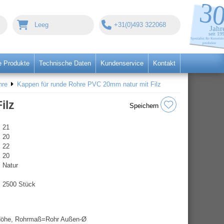
Leeg
+31(0)493 322068
 Produkte
Technische Daten
Kundenservice
Kontakt
hre
Kappen für runde Rohre PVC 20mm natur mit Filz
ilz
Speichern
21
20
22
20
Natur
2500 Stück
=Höhe, Rohrmaß=Rohr Außen-Ø