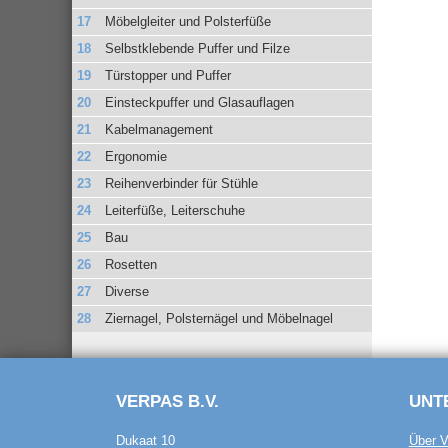
Möbelgleiter und Polsterfüße
Selbstklebende Puffer und Filze
Türstopper und Puffer
Einsteckpuffer und Glasauflagen
Kabelmanagement
Ergonomie
Reihenverbinder für Stühle
Leiterfüße, Leiterschuhe
Bau
Rosetten
Diverse
Ziernagel, Polsternägel und Möbelnagel
VERPAS B.V.
UNT
Dukaat 10
Über V