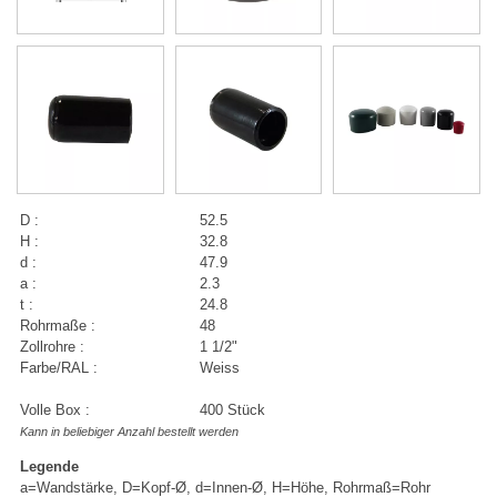
D :
52.5
H :
32.8
d :
47.9
a :
2.3
t :
24.8
Rohrmaße :
48
Zollrohre :
1 1/2"
Farbe/RAL :
Weiss
Volle Box :
400 Stück
Kann in beliebiger Anzahl bestellt werden
Legende
a=Wandstärke, D=Kopf-Ø, d=Innen-Ø, H=Höhe, Rohrmaß=Rohr