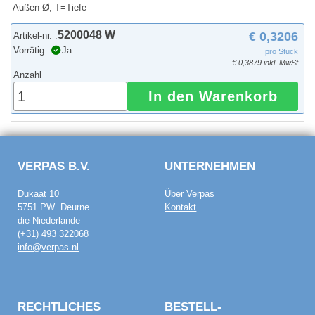
Außen-Ø, T=Tiefe
5200048 W
€ 0,3206
Artikel-nr. :
Vorrätig :
Ja
pro Stück
€ 0,3879 inkl. MwSt
Anzahl
In den Warenkorb
VERPAS B.V.
UNTERNEHMEN
Dukaat 10
Über Verpas
5751 PW Deurne
Kontakt
die Niederlande
(+31) 493 322068
info@verpas.nl
RECHTLICHES
BESTELL­