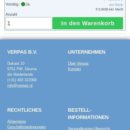
Vorrätig :
Ja
pro Stück
€ 0,9938 inkl. MwSt
Anzahl
In den Warenkorb
VERPAS B.V.
UNTERNEHMEN
Dukaat 10
Über Verpas
5751 PW Deurne
Kontakt
die Niederlande
(+31) 493 322068
info@verpas.nl
RECHTLICHES
BESTELL­
INFORMATIONEN
Allgemeine
Geschäftsbedingungen
Versandkosten-Übersicht