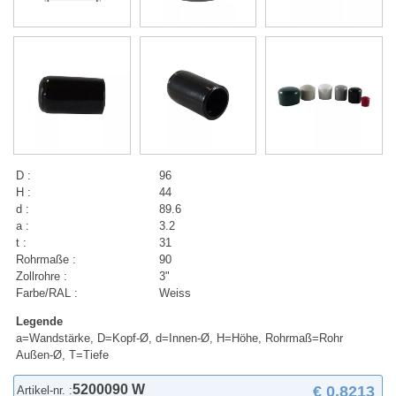
D :
96
H :
44
d :
89.6
a :
3.2
t :
31
Rohrmaße :
90
Zollrohre :
3"
Farbe/RAL :
Weiss
Legende
a=Wandstärke, D=Kopf-Ø, d=Innen-Ø, H=Höhe, Rohrmaß=Rohr
Außen-Ø, T=Tiefe
5200090 W
€ 0,8213
Artikel-nr. :