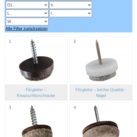
Alle Filter zurücksetzen
1
2
Filzgleiter –
Filzgleiter – leichte Qualität -
Kreuzschlitzschraube
Nagel
3
4