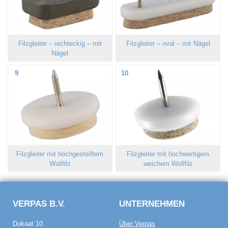
Filzgleiter – rechteckig – mit
Filzgleiter – oval – mit Nägel
Nägel
9
10
Filzgleiter mit hochgesteiftem
Filzgleiter mit hochwertigem
Wollfilz
weichem Wollfilz
VERPAS B.V.
UNTERNEHMEN
Dukaat 10
Über Verpas