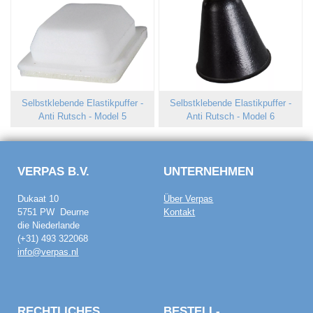
Selbstklebende Elastikpuffer -
Selbstklebende Elastikpuffer -
Anti Rutsch - Model 5
Anti Rutsch - Model 6
VERPAS B.V.
UNTERNEHMEN
Dukaat 10
Über Verpas
5751 PW Deurne
Kontakt
die Niederlande
(+31) 493 322068
info@verpas.nl
RECHTLICHES
BESTELL­