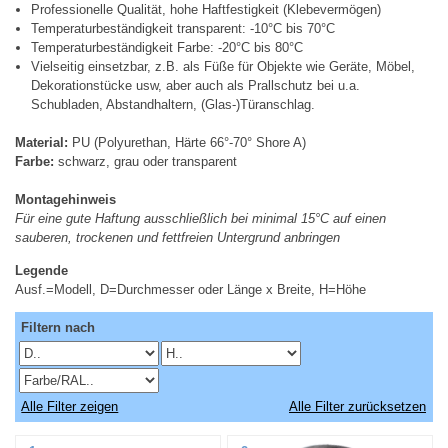
Professionelle Qualität, hohe Haftfestigkeit (Klebevermögen)
Temperaturbeständigkeit transparent: -10°C bis 70°C
Temperaturbeständigkeit Farbe: -20°C bis 80°C
Vielseitig einsetzbar, z.B. als Füße für Objekte wie Geräte, Möbel,
Dekorationstücke usw, aber auch als Prallschutz bei u.a.
Schubladen, Abstandhaltern, (Glas-)Türanschlag.
Material:
PU (Polyurethan, Härte 66°-70° Shore A)
Farbe:
schwarz, grau oder transparent
Montagehinweis
Für eine gute Haftung ausschließlich bei minimal 15°C auf einen
sauberen, trockenen und fettfreien Untergrund anbringen
Legende
Ausf.=Modell, D=Durchmesser oder Länge x Breite, H=Höhe
Filtern nach
Alle Filter zeigen
Alle Filter zurücksetzen