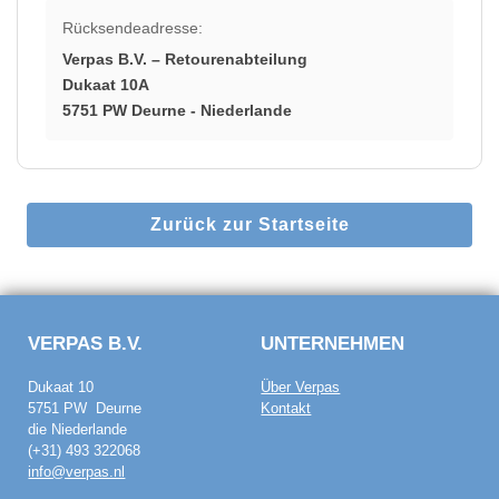
Rücksendeadresse:
Verpas B.V. – Retourenabteilung
Dukaat 10A
5751 PW Deurne - Niederlande
Zurück zur Startseite
VERPAS B.V.
UNTERNEHMEN
Dukaat 10
Über Verpas
5751 PW Deurne
Kontakt
die Niederlande
(+31) 493 322068
info@verpas.nl