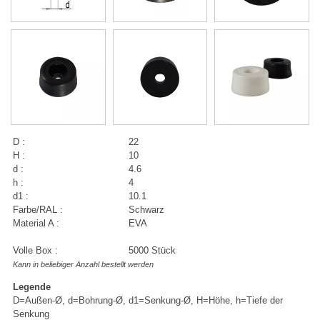
D :
22
H :
10
d :
4.6
h :
4
d1 :
10.1
Farbe/RAL :
Schwarz
Material A :
EVA
Volle Box :
5000 Stück
Kann in beliebiger Anzahl bestellt werden
Legende
D=Außen-Ø, d=Bohrung-Ø, d1=Senkung-Ø, H=Höhe, h=Tiefe der
Senkung