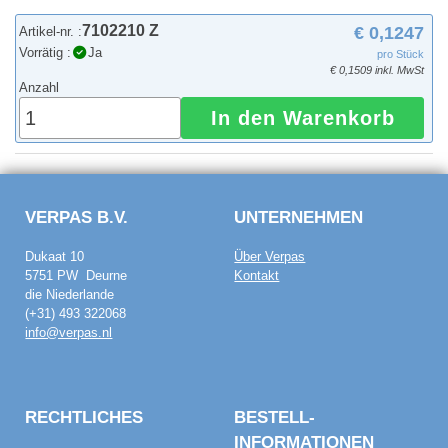
7102210 Z
€ 0,1247
Artikel-nr. :
Vorrätig :
Ja
pro Stück
€ 0,1509 inkl. MwSt
Anzahl
In den Warenkorb
VERPAS B.V.
UNTERNEHMEN
Dukaat 10
Über Verpas
5751 PW Deurne
Kontakt
die Niederlande
(+31) 493 322068
info@verpas.nl
RECHTLICHES
BESTELL­
INFORMATIONEN